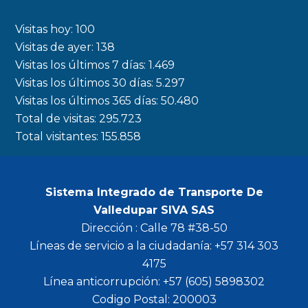
e
t
t
t
b
a
t
u
Visitas hoy:
100
o
g
e
b
Visitas de ayer:
138
Visitas los últimos 7 días:
1.469
o
r
r
e
Visitas los últimos 30 días:
5.297
k
a
Visitas los últimos 365 días:
50.480
m
Total de visitas:
295.723
Total visitantes:
155.858
Sistema Integrado de Transporte De
Valledupar SIVA SAS
Dirección : Calle 78 #38-50
Líneas de servicio a la ciudadanía: +57 314 303
4175
Línea anticorrupción: +57 (605) 5898302
Codigo Postal: 200003