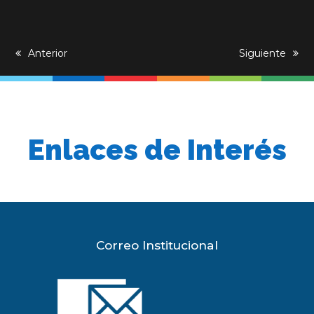
previous
Anterior
next
Siguiente
post:
post:
Enlaces de Interés
Correo Institucional