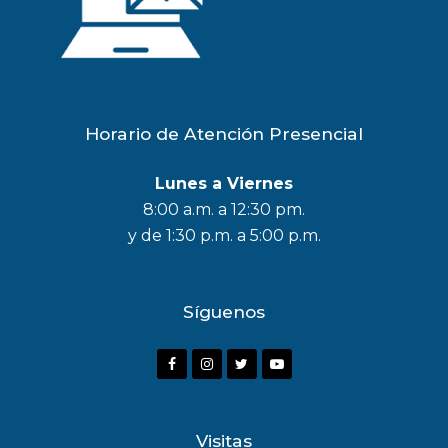
Horario de Atención Presencial
Lunes a Viernes
8:00 a.m. a 12:30 pm.
y de 1:30 p.m. a 5:00 p.m.
Síguenos
F
I
T
Y
a
n
w
o
c
s
i
u
Visitas