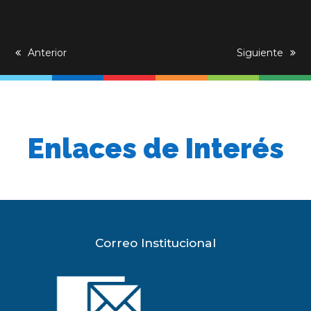
previous
Anterior
next
Siguiente
post:
post:
Enlaces de Interés
Correo Institucional