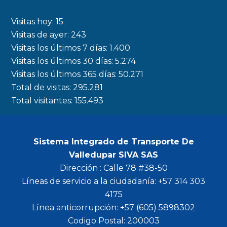
e
t
t
t
b
a
t
u
Visitas hoy:
15
o
g
e
b
Visitas de ayer:
243
Visitas los últimos 7 días:
1.400
o
r
r
e
Visitas los últimos 30 días:
5.274
k
a
Visitas los últimos 365 días:
50.271
m
Total de visitas:
295.281
Total visitantes:
155.493
Sistema Integrado de Transporte De
Valledupar SIVA SAS
Dirección : Calle 78 #38-50
Líneas de servicio a la ciudadanía: +57 314 303
4175
Línea anticorrupción: +57 (605) 5898302
Codigo Postal: 200003