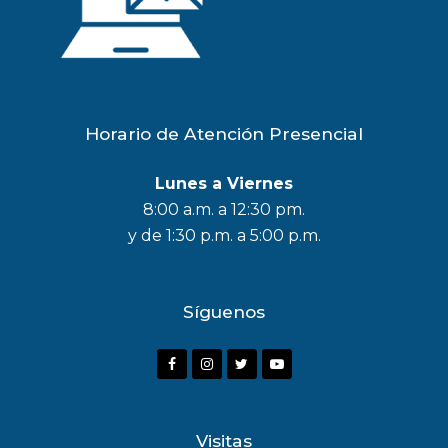
Horario de Atención Presencial
Lunes a Viernes
8:00 a.m. a 12:30 pm.
y de 1:30 p.m. a 5:00 p.m.
Síguenos
F
I
T
Y
a
n
w
o
c
s
i
u
Visitas