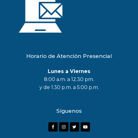
Horario de Atención Presencial
Lunes a Viernes
8:00 a.m. a 12:30 pm.
y de 1:30 p.m. a 5:00 p.m.
Síguenos
F
I
T
Y
a
n
w
o