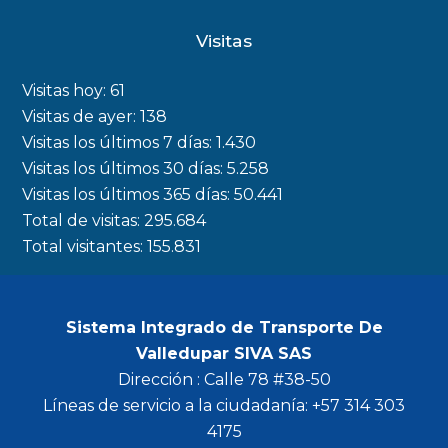
c
s
i
u
Visitas
e
t
t
t
b
a
t
u
Visitas hoy:
61
o
g
e
b
Visitas de ayer:
138
Visitas los últimos 7 días:
1.430
o
r
r
e
Visitas los últimos 30 días:
5.258
k
a
Visitas los últimos 365 días:
50.441
m
Total de visitas:
295.684
Total visitantes:
155.831
Sistema Integrado de Transporte De
Valledupar SIVA SAS
Dirección : Calle 78 #38-50
Líneas de servicio a la ciudadanía: +57 314 303
4175