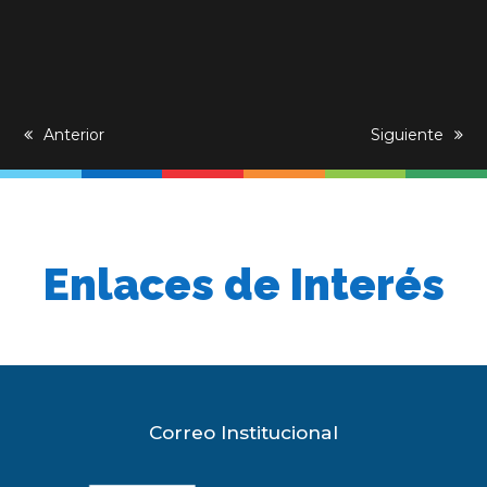
previous
Anterior
next
Siguiente
post:
post:
Enlaces de Interés
Correo Institucional