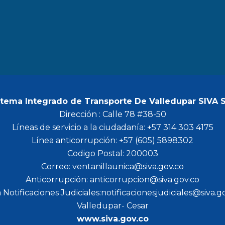
b
a
t
u
o
g
e
b
o
r
r
e
k
a
m
stema Integrado de Transporte De Valledupar SIVA 
Dirección : Calle 78 #38-50
Líneas de servicio a la ciudadanía: +57 314 303 4175
Línea anticorrupción: +57 (605) 5898302
Codigo Postal: 200003
Correo: ventanillaunica@siva.gov.co
Anticorrupción: anticorrupcion@siva.gov.co
 Notificaciones Judiciales:notificacionesjudiciales@siva.g
Valledupar- Cesar
www.siva.gov.co