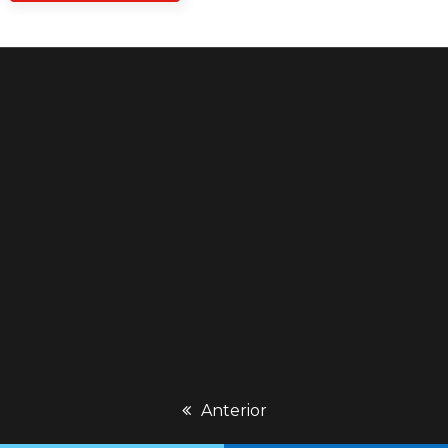
previous
Anterior
post: