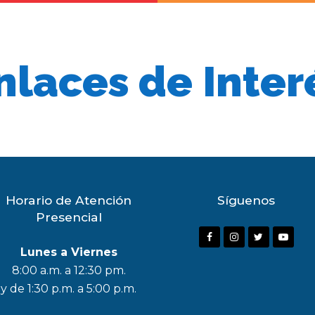
nlaces de Inter
Horario de Atención
Síguenos
Presencial
F
I
T
Y
Lunes a Viernes
a
n
w
o
8:00 a.m. a 12:30 pm.
c
s
i
u
y de 1:30 p.m. a 5:00 p.m.
e
t
t
t