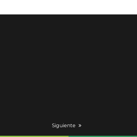
next
Siguiente
post: