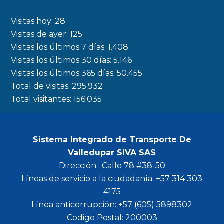
e
t
t
t
b
a
t
u
Visitas hoy:
28
o
g
e
b
Visitas de ayer:
125
Visitas los últimos 7 días:
1.408
o
r
r
e
Visitas los últimos 30 días:
5.146
k
a
Visitas los últimos 365 días:
50.455
m
Total de visitas:
295.932
Total visitantes:
156.035
Sistema Integrado de Transporte De
Valledupar SIVA SAS
Dirección : Calle 78 #38-50
Líneas de servicio a la ciudadanía: +57 314 303
4175
Línea anticorrupción: +57 (605) 5898302
Codigo Postal: 200003