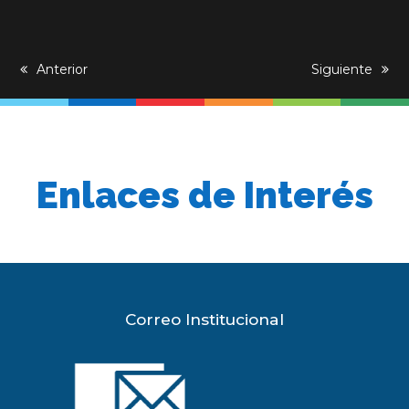
previous
Anterior
next
Siguiente
post:
post:
Enlaces de Interés
Correo Institucional