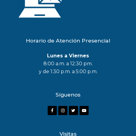
Horario de Atención Presencial
Lunes a Viernes
8:00 a.m. a 12:30 pm.
y de 1:30 p.m. a 5:00 p.m.
Síguenos
F
I
T
Y
a
n
w
o
c
s
i
u
Visitas