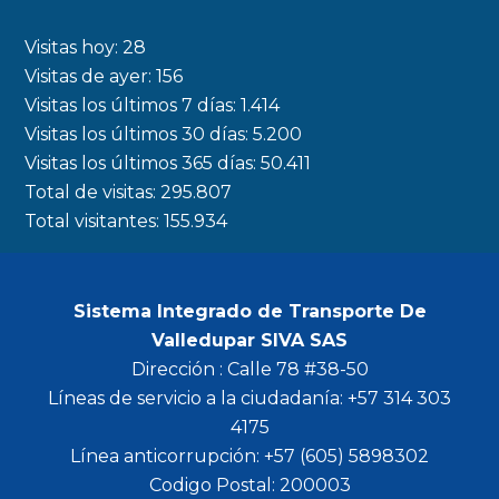
e
t
t
t
b
a
t
u
Visitas hoy:
28
o
g
e
b
Visitas de ayer:
156
Visitas los últimos 7 días:
1.414
o
r
r
e
Visitas los últimos 30 días:
5.200
k
a
Visitas los últimos 365 días:
50.411
m
Total de visitas:
295.807
Total visitantes:
155.934
Sistema Integrado de Transporte De
Valledupar SIVA SAS
Dirección : Calle 78 #38-50
Líneas de servicio a la ciudadanía: +57 314 303
4175
Línea anticorrupción: +57 (605) 5898302
Codigo Postal: 200003