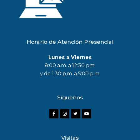
Horario de Atención Presencial
Lunes a Viernes
8:00 a.m. a 12:30 pm.
y de 1:30 p.m. a 5:00 p.m.
Síguenos
F
I
T
Y
a
n
w
o
c
s
i
u
Visitas