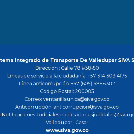
b
a
t
u
o
g
e
b
o
r
r
e
k
a
m
stema Integrado de Transporte De Valledupar SIVA 
Dirección : Calle 78 #38-50
Líneas de servicio a la ciudadanía: +57 314 303 4175
Línea anticorrupción: +57 (605) 5898302
Codigo Postal: 200003
Correo: ventanillaunica@siva.gov.co
Anticorrupción: anticorrupcion@siva.gov.co
 Notificaciones Judiciales:notificacionesjudiciales@siva.g
Valledupar- Cesar
www.siva.gov.co