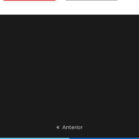
previous
Anterior
post: