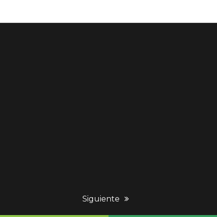
next
Siguiente
post: