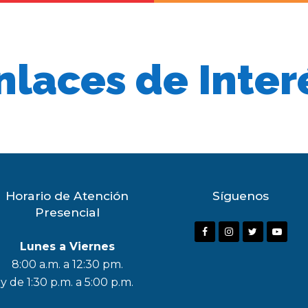
nlaces de Inter
Horario de Atención
Síguenos
Presencial
F
I
T
Y
Lunes a Viernes
a
n
w
o
8:00 a.m. a 12:30 pm.
c
s
i
u
y de 1:30 p.m. a 5:00 p.m.
e
t
t
t