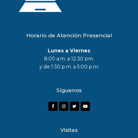
Horario de Atención Presencial
Lunes a Viernes
8:00 a.m. a 12:30 pm.
y de 1:30 p.m. a 5:00 p.m.
Síguenos
F
I
T
Y
a
n
w
o
c
s
i
u
Visitas
e
t
t
t