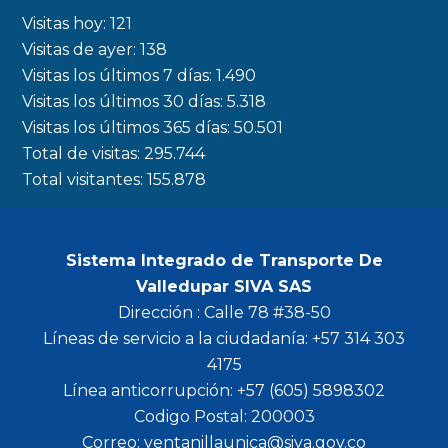
b
a
t
u
Visitas hoy:
121
o
g
e
b
Visitas de ayer:
138
Visitas los últimos 7 días:
1.490
o
r
r
e
Visitas los últimos 30 días:
5.318
k
a
Visitas los últimos 365 días:
50.501
m
Total de visitas:
295.744
Total visitantes:
155.878
Sistema Integrado de Transporte De
Valledupar SIVA SAS
Dirección : Calle 78 #38-50
Líneas de servicio a la ciudadanía: +57 314 303
4175
Línea anticorrupción: +57 (605) 5898302
Codigo Postal: 200003
Correo: ventanillaunica@siva.gov.co