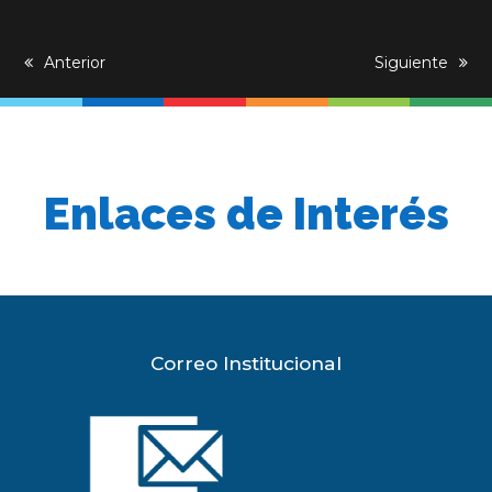
previous
Anterior
next
Siguiente
post:
post:
Enlaces de Interés
Correo Institucional