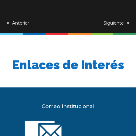
previous
Anterior
next
Siguiente
post:
post:
Enlaces de Interés
Correo Institucional