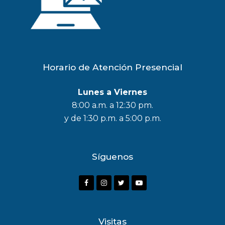
Horario de Atención Presencial
Lunes a Viernes
8:00 a.m. a 12:30 pm.
y de 1:30 p.m. a 5:00 p.m.
Síguenos
F
I
T
Y
a
n
w
o
c
s
i
u
Visitas