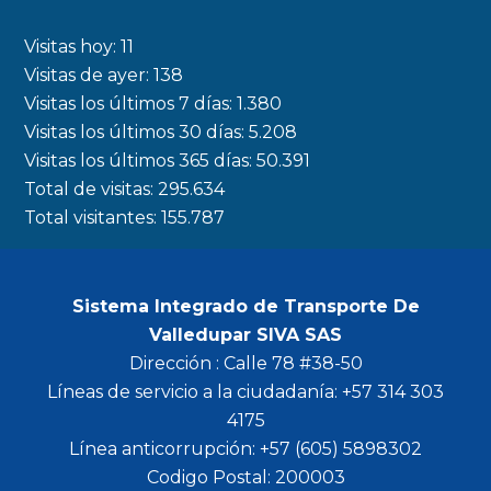
e
t
t
t
b
a
t
u
Visitas hoy:
11
o
g
e
b
Visitas de ayer:
138
Visitas los últimos 7 días:
1.380
o
r
r
e
Visitas los últimos 30 días:
5.208
k
a
Visitas los últimos 365 días:
50.391
m
Total de visitas:
295.634
Total visitantes:
155.787
Sistema Integrado de Transporte De
Valledupar SIVA SAS
Dirección : Calle 78 #38-50
Líneas de servicio a la ciudadanía: +57 314 303
4175
Línea anticorrupción: +57 (605) 5898302
Codigo Postal: 200003