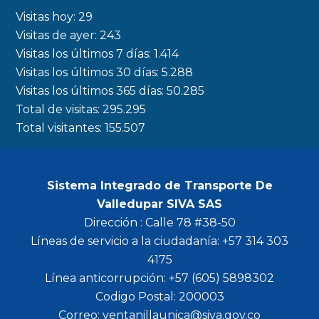
b
a
t
u
Visitas hoy:
29
o
g
e
b
Visitas de ayer:
243
Visitas los últimos 7 días:
1.414
o
r
r
e
Visitas los últimos 30 días:
5.288
k
a
Visitas los últimos 365 días:
50.285
m
Total de visitas:
295.295
Total visitantes:
155.507
Sistema Integrado de Transporte De
Valledupar SIVA SAS
Dirección : Calle 78 #38-50
Líneas de servicio a la ciudadanía: +57 314 303
4175
Línea anticorrupción: +57 (605) 5898302
Codigo Postal: 200003
Correo: ventanillaunica@siva.gov.co