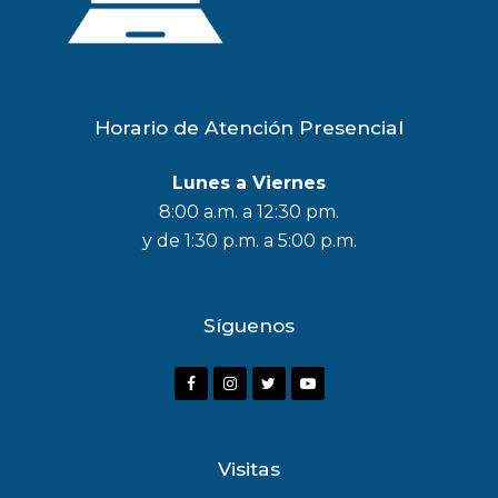
Horario de Atención Presencial
Lunes a Viernes
8:00 a.m. a 12:30 pm.
y de 1:30 p.m. a 5:00 p.m.
Síguenos
F
I
T
Y
a
n
w
o
c
s
i
u
Visitas
e
t
t
t