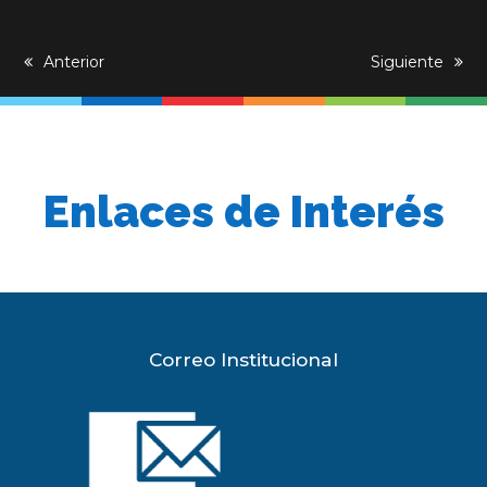
previous
Anterior
next
Siguiente
post:
post:
Enlaces de Interés
Correo Institucional