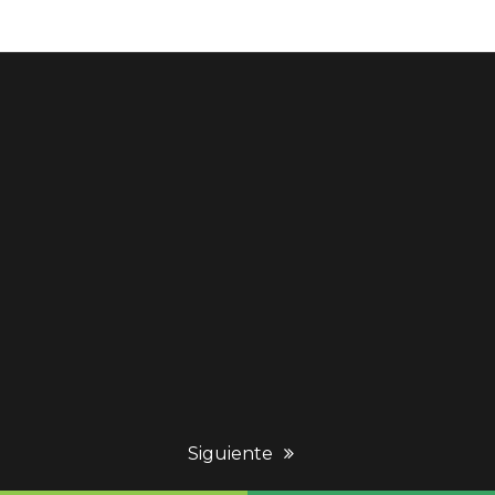
next
Siguiente
post: