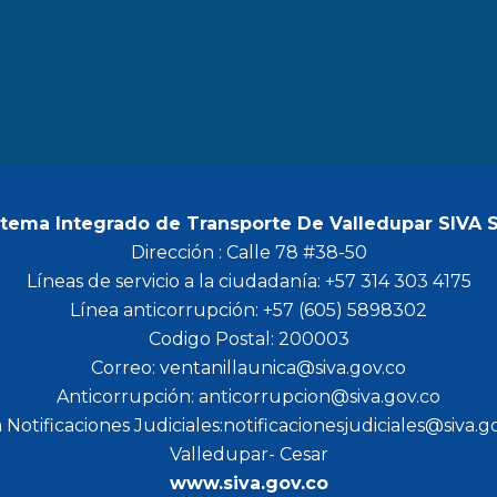
b
a
t
u
o
g
e
b
o
r
r
e
k
a
m
stema Integrado de Transporte De Valledupar SIVA 
Dirección : Calle 78 #38-50
Líneas de servicio a la ciudadanía: +57 314 303 4175
Línea anticorrupción: +57 (605) 5898302
Codigo Postal: 200003
Correo: ventanillaunica@siva.gov.co
Anticorrupción: anticorrupcion@siva.gov.co
 Notificaciones Judiciales:notificacionesjudiciales@siva.g
Valledupar- Cesar
www.siva.gov.co