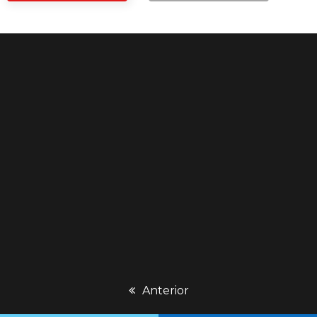
previous
Anterior
post: