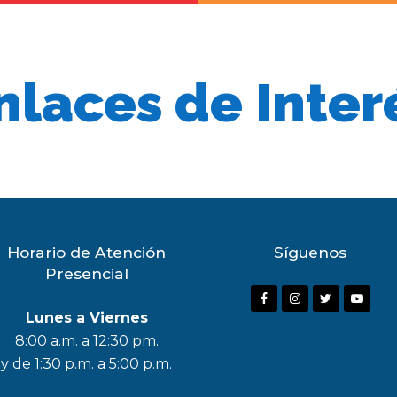
nlaces de Inter
Horario de Atención
Síguenos
Presencial
F
I
T
Y
Lunes a Viernes
a
n
w
o
8:00 a.m. a 12:30 pm.
c
s
i
u
y de 1:30 p.m. a 5:00 p.m.
e
t
t
t