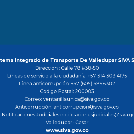
b
a
t
u
o
g
e
b
o
r
r
e
k
a
m
stema Integrado de Transporte De Valledupar SIVA 
Dirección : Calle 78 #38-50
Líneas de servicio a la ciudadanía: +57 314 303 4175
Línea anticorrupción: +57 (605) 5898302
Codigo Postal: 200003
Correo: ventanillaunica@siva.gov.co
Anticorrupción: anticorrupcion@siva.gov.co
 Notificaciones Judiciales:notificacionesjudiciales@siva.g
Valledupar- Cesar
www.siva.gov.co