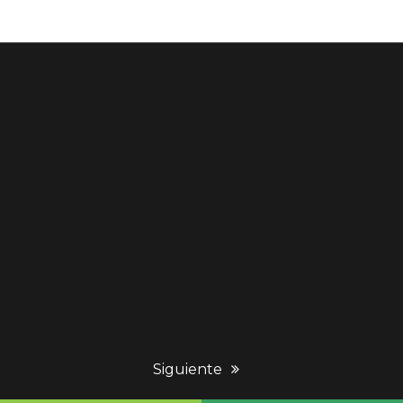
next
Siguiente
post: