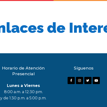
nlaces de Inter
Horario de Atención
Síguenos
Presencial
F
I
T
Y
Lunes a Viernes
a
n
w
o
8:00 a.m. a 12:30 pm.
c
s
i
u
y de 1:30 p.m. a 5:00 p.m.
e
t
t
t