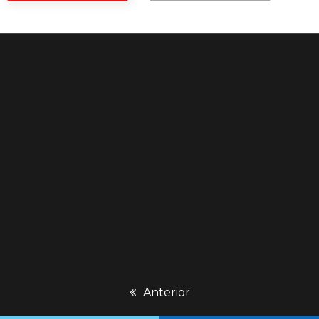
previous
Anterior
post: