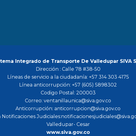
b
a
t
u
o
g
e
b
o
r
r
e
k
a
m
stema Integrado de Transporte De Valledupar SIVA 
Dirección : Calle 78 #38-50
Líneas de servicio a la ciudadanía: +57 314 303 4175
Línea anticorrupción: +57 (605) 5898302
Codigo Postal: 200003
Correo: ventanillaunica@siva.gov.co
Anticorrupción: anticorrupcion@siva.gov.co
 Notificaciones Judiciales:notificacionesjudiciales@siva.g
Valledupar- Cesar
www.siva.gov.co