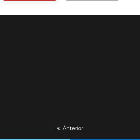
previous
Anterior
post: