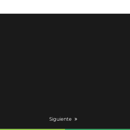
next
Siguiente
post: