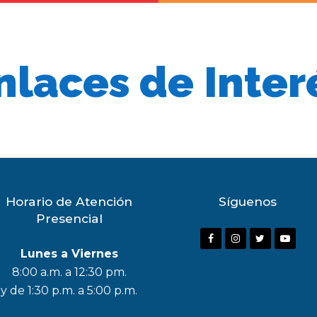
nlaces de Inter
Horario de Atención
Síguenos
Presencial
F
I
T
Y
Lunes a Viernes
a
n
w
o
8:00 a.m. a 12:30 pm.
c
s
i
u
y de 1:30 p.m. a 5:00 p.m.
e
t
t
t