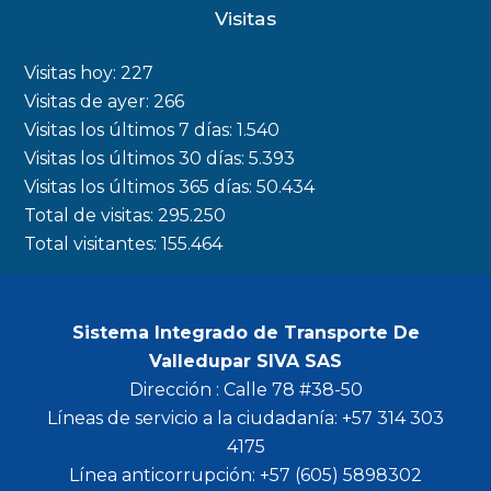
c
s
i
u
Visitas
e
t
t
t
b
a
t
u
Visitas hoy:
227
o
g
e
b
Visitas de ayer:
266
Visitas los últimos 7 días:
1.540
o
r
r
e
Visitas los últimos 30 días:
5.393
k
a
Visitas los últimos 365 días:
50.434
m
Total de visitas:
295.250
Total visitantes:
155.464
Sistema Integrado de Transporte De
Valledupar SIVA SAS
Dirección : Calle 78 #38-50
Líneas de servicio a la ciudadanía: +57 314 303
4175
Línea anticorrupción: +57 (605) 5898302