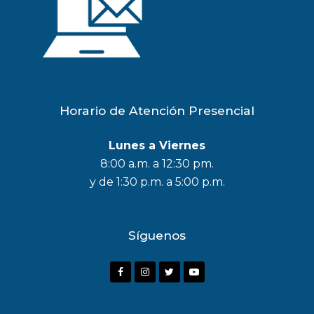
Horario de Atención Presencial
Lunes a Viernes
8:00 a.m. a 12:30 pm.
y de 1:30 p.m. a 5:00 p.m.
Síguenos
F
I
T
Y
a
n
w
o