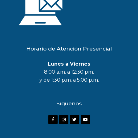
Horario de Atención Presencial
Lunes a Viernes
8:00 a.m. a 12:30 pm.
y de 1:30 p.m. a 5:00 p.m.
Síguenos
F
I
T
Y
a
n
w
o