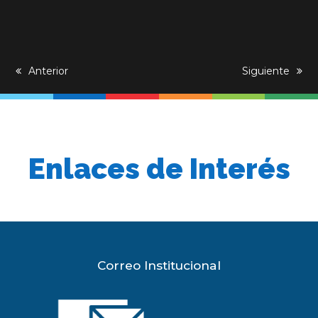
previous
Anterior
next
Siguiente
post:
post:
Enlaces de Interés
Correo Institucional