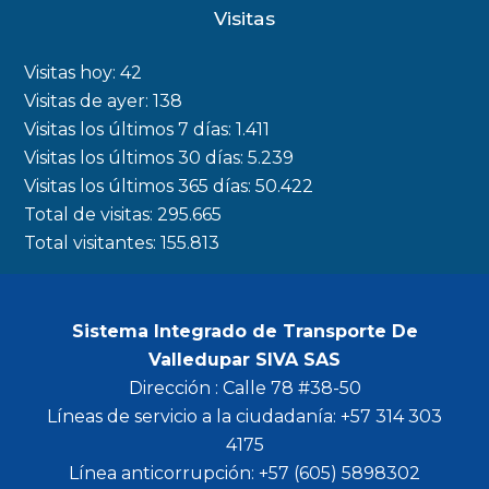
c
s
i
u
Visitas
e
t
t
t
b
a
t
u
Visitas hoy:
42
o
g
e
b
Visitas de ayer:
138
Visitas los últimos 7 días:
1.411
o
r
r
e
Visitas los últimos 30 días:
5.239
k
a
Visitas los últimos 365 días:
50.422
m
Total de visitas:
295.665
Total visitantes:
155.813
Sistema Integrado de Transporte De
Valledupar SIVA SAS
Dirección : Calle 78 #38-50
Líneas de servicio a la ciudadanía: +57 314 303
4175
Línea anticorrupción: +57 (605) 5898302