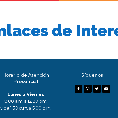
nlaces de Inter
Horario de Atención
Síguenos
Presencial
F
I
T
Y
Lunes a Viernes
a
n
w
o
8:00 a.m. a 12:30 pm.
c
s
i
u
y de 1:30 p.m. a 5:00 p.m.
e
t
t
t