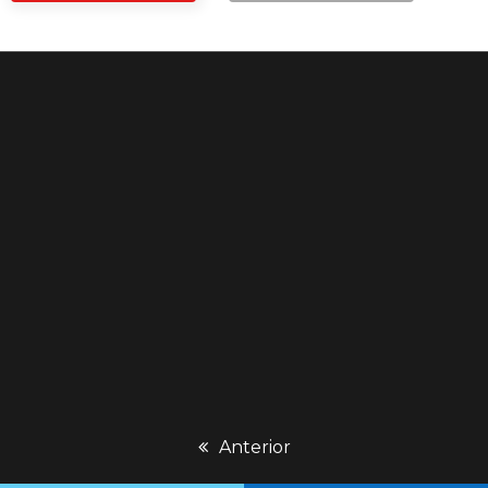
previous
Anterior
post: