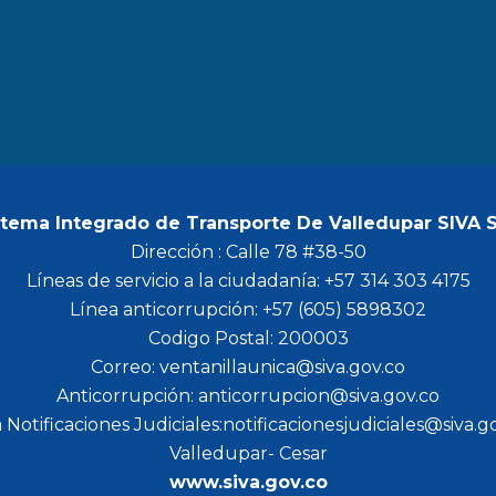
b
a
t
u
o
g
e
b
o
r
r
e
k
a
m
stema Integrado de Transporte De Valledupar SIVA 
Dirección : Calle 78 #38-50
Líneas de servicio a la ciudadanía: +57 314 303 4175
Línea anticorrupción: +57 (605) 5898302
Codigo Postal: 200003
Correo: ventanillaunica@siva.gov.co
Anticorrupción: anticorrupcion@siva.gov.co
 Notificaciones Judiciales:notificacionesjudiciales@siva.g
Valledupar- Cesar
www.siva.gov.co