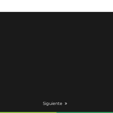
next
Siguiente
post: