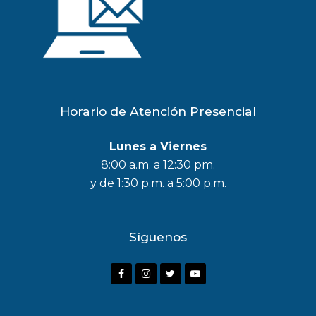
Horario de Atención Presencial
Lunes a Viernes
8:00 a.m. a 12:30 pm.
y de 1:30 p.m. a 5:00 p.m.
Síguenos
F
I
T
Y
a
n
w
o