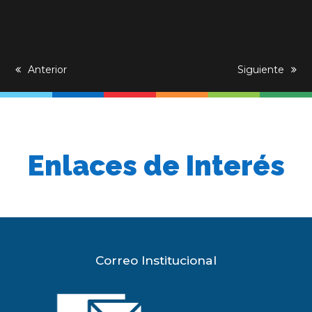
previous
Anterior
next
Siguiente
post:
post:
Enlaces de Interés
Correo Institucional