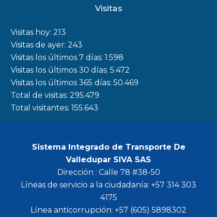
c
s
i
u
Visitas
e
t
t
t
b
a
t
u
Visitas hoy:
213
o
g
e
b
Visitas de ayer:
243
Visitas los últimos 7 días:
1.598
o
r
r
e
Visitas los últimos 30 días:
5.472
k
a
Visitas los últimos 365 días:
50.469
m
Total de visitas:
295.479
Total visitantes:
155.643
Sistema Integrado de Transporte De
Valledupar SIVA SAS
Dirección : Calle 78 #38-50
Líneas de servicio a la ciudadanía: +57 314 303
4175
Línea anticorrupción: +57 (605) 5898302