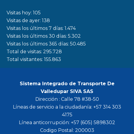
e
t
t
t
b
a
t
u
Visitas hoy:
105
o
g
e
b
Visitas de ayer:
138
Visitas los últimos 7 días:
1.474
o
r
r
e
Visitas los últimos 30 días:
5.302
k
a
Visitas los últimos 365 días:
50.485
m
Total de visitas:
295.728
Total visitantes:
155.863
Sistema Integrado de Transporte De
Valledupar SIVA SAS
Dirección : Calle 78 #38-50
Líneas de servicio a la ciudadanía: +57 314 303
4175
Línea anticorrupción: +57 (605) 5898302
Codigo Postal: 200003