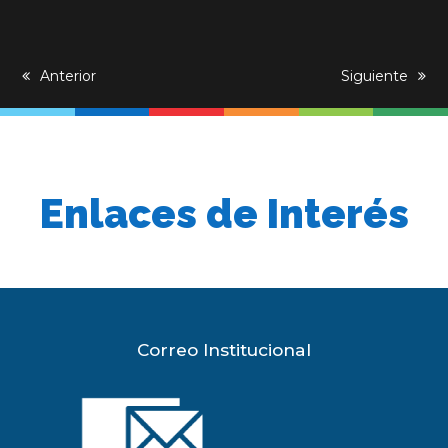
previous
Anterior
next
Siguiente
post:
post:
Enlaces de Interés
Correo Institucional