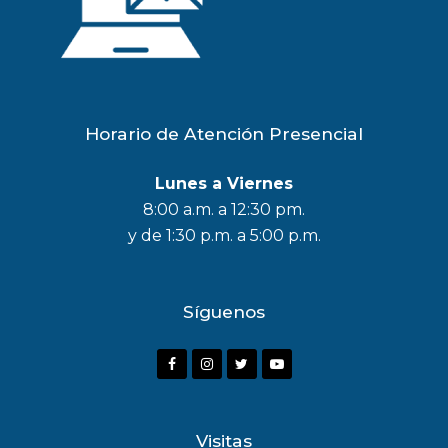
Horario de Atención Presencial
Lunes a Viernes
8:00 a.m. a 12:30 pm.
y de 1:30 p.m. a 5:00 p.m.
Síguenos
F
I
T
Y
a
n
w
o
c
s
i
u
Visitas