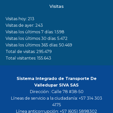
c
s
i
u
Visitas
e
t
t
t
b
a
t
u
Visitas hoy:
213
o
g
e
b
Visitas de ayer:
243
Visitas los últimos 7 días:
1.598
o
r
r
e
Visitas los últimos 30 días:
5.472
k
a
Visitas los últimos 365 días:
50.469
m
Total de visitas:
295.479
Total visitantes:
155.643
Sistema Integrado de Transporte De
Valledupar SIVA SAS
Dirección : Calle 78 #38-50
Líneas de servicio a la ciudadanía: +57 314 303
4175
Línea anticorrupción: +57 (605) 5898302