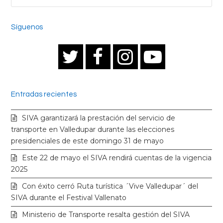
Síguenos
T
F
I
Y
w
a
n
o
Entradas recientes
i
c
s
u
SIVA garantizará la prestación del servicio de
t
e
t
t
transporte en Valledupar durante las elecciones
presidenciales de este domingo 31 de mayo
t
b
a
u
Este 22 de mayo el SIVA rendirá cuentas de la vigencia
2025
e
o
g
b
Con éxito cerró Ruta turística ´Vive Valledupar´ del
SIVA durante el Festival Vallenato
r
o
r
e
Ministerio de Transporte resalta gestión del SIVA