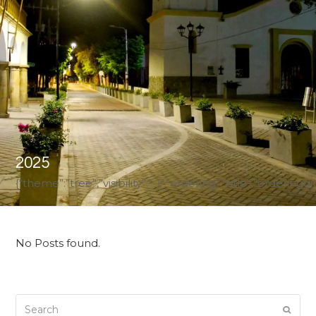
2025
{“theme”:”tree”,”visibility”:”-1″,”ordering”:”title”,”ord
No Posts found.
Search
Submi