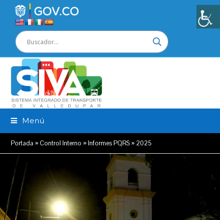
Menú
Portada
»
Control Interno
»
Informes PQRS
»
2025