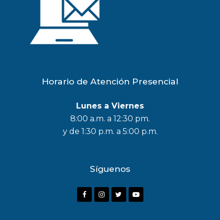
Horario de Atención Presencial
Lunes a Viernes
8:00 a.m. a 12:30 pm.
y de 1:30 p.m. a 5:00 p.m.
Síguenos
F
I
T
Y
a
n
w
o