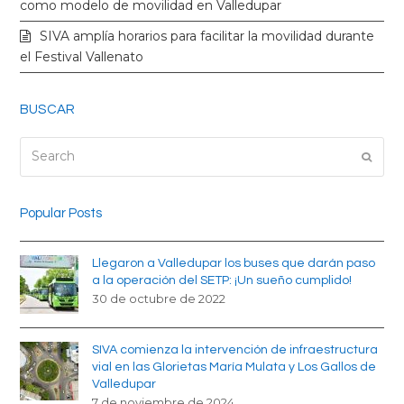
k
a
como modelo de movilidad en Valledupar
SIVA amplía horarios para facilitar la movilidad durante
m
el Festival Vallenato
BUSCAR
Search
Submi
Popular Posts
Llegaron a Valledupar los buses que darán paso
a la operación del SETP: ¡Un sueño cumplido!
30 de octubre de 2022
SIVA comienza la intervención de infraestructura
vial en las Glorietas María Mulata y Los Gallos de
Valledupar
7 de noviembre de 2024