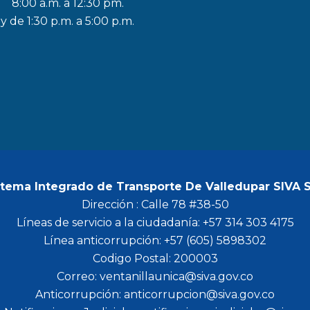
8:00 a.m. a 12:30 pm.
c
s
i
u
y de 1:30 p.m. a 5:00 p.m.
e
t
t
t
b
a
t
u
o
g
e
b
o
r
r
e
k
a
m
stema Integrado de Transporte De Valledupar SIVA 
Dirección : Calle 78 #38-50
Líneas de servicio a la ciudadanía: +57 314 303 4175
Línea anticorrupción: +57 (605) 5898302
Codigo Postal: 200003
Correo: ventanillaunica@siva.gov.co
Anticorrupción: anticorrupcion@siva.gov.co