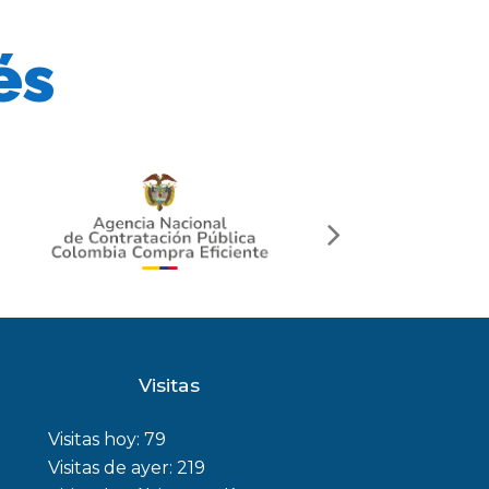
és
next
slide
Visitas
Visitas hoy:
79
Visitas de ayer:
219