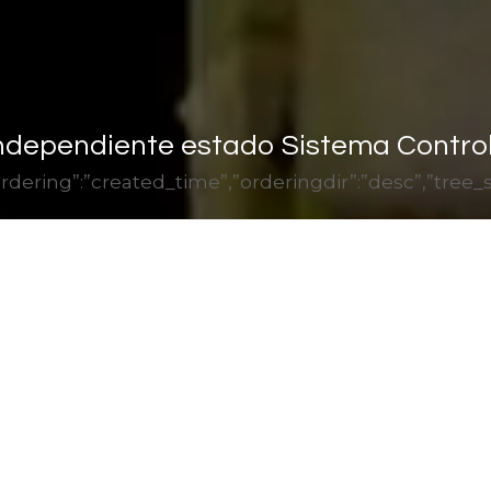
ndependiente estado Sistema Control
1″,”ordering”:”created_time”,”orderingdir”:”desc”,”t