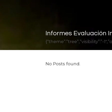
Informes Evaluación I
{“theme”:”tree”,”visibility”:”-
No Posts found.