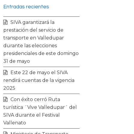
Entradas recientes
i
c
s
u
SIVA garantizará la
t
e
t
t
prestación del servicio de
transporte en Valledupar
t
b
a
u
durante las elecciones
presidenciales de este domingo
e
o
g
b
31 de mayo
r
o
r
e
Este 22 de mayo el SIVA
rendirá cuentas de la vigencia
k
a
2025
Con éxito cerró Ruta
m
turística ´Vive Valledupar´ del
SIVA durante el Festival
Vallenato