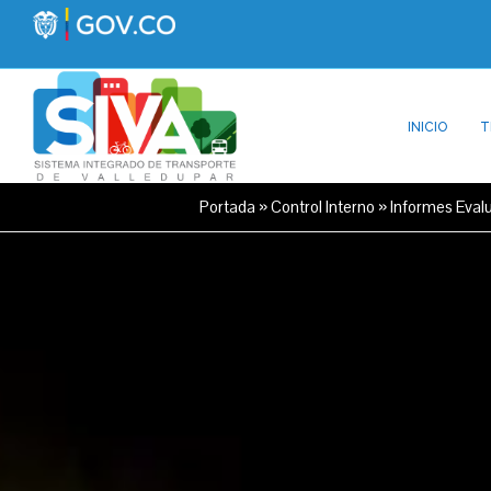
INICIO
T
Portada
»
Control Interno
»
Informes Eval