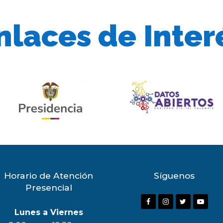
nlaces de Inter
Horario de Atención
Síguenos
Presencial
F
I
T
Y
Lunes a Viernes
a
n
w
o