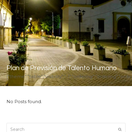
Plan de Previsión de Talento Humano
{“theme”:”table”,”visibility”:”-1″,”ordering”:”ordering”,
No Posts found.
Search
Submi