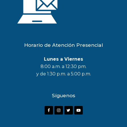
Horario de Atención Presencial
Lunes a Viernes
8:00 a.m. a 12:30 pm.
y de 1:30 p.m. a 5:00 p.m.
Síguenos
F
I
T
Y
a
n
w
o