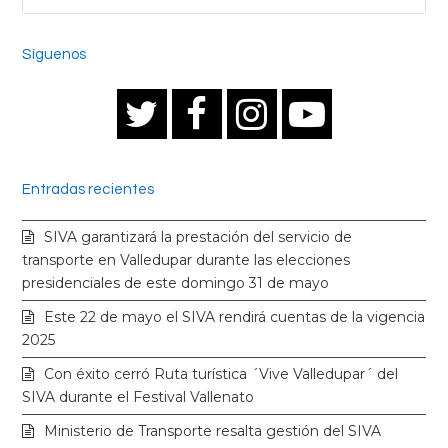
Síguenos
T
F
I
Y
w
a
n
o
Entradas recientes
i
c
s
u
SIVA garantizará la prestación del servicio de
t
e
t
t
transporte en Valledupar durante las elecciones
presidenciales de este domingo 31 de mayo
t
b
a
u
Este 22 de mayo el SIVA rendirá cuentas de la vigencia
2025
e
o
g
b
Con éxito cerró Ruta turística ´Vive Valledupar´ del
SIVA durante el Festival Vallenato
r
o
r
e
Ministerio de Transporte resalta gestión del SIVA