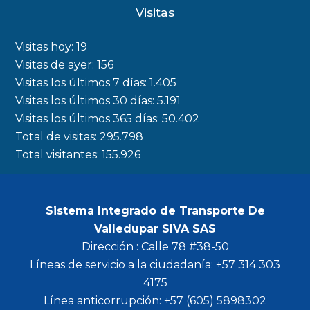
c
s
i
u
Visitas
e
t
t
t
b
a
t
u
Visitas hoy:
19
o
g
e
b
Visitas de ayer:
156
Visitas los últimos 7 días:
1.405
o
r
r
e
Visitas los últimos 30 días:
5.191
k
a
Visitas los últimos 365 días:
50.402
m
Total de visitas:
295.798
Total visitantes:
155.926
Sistema Integrado de Transporte De
Valledupar SIVA SAS
Dirección : Calle 78 #38-50
Líneas de servicio a la ciudadanía: +57 314 303
4175
Línea anticorrupción: +57 (605) 5898302