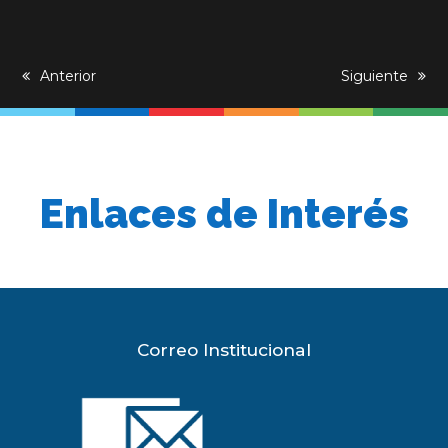
previous
Anterior
next
Siguiente
post:
post:
Enlaces de Interés
Correo Institucional