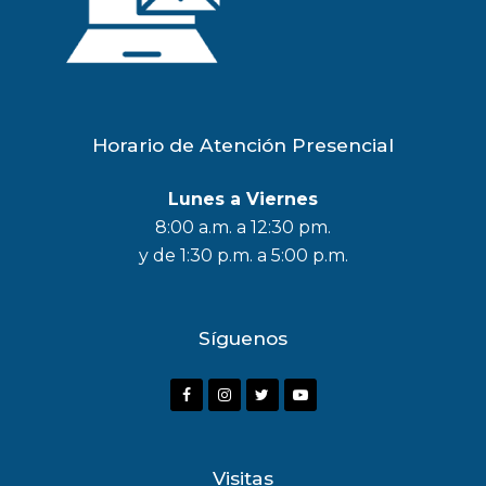
Horario de Atención Presencial
Lunes a Viernes
8:00 a.m. a 12:30 pm.
y de 1:30 p.m. a 5:00 p.m.
Síguenos
F
I
T
Y
a
n
w
o
c
s
i
u
Visitas