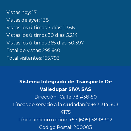
e
t
t
t
b
a
t
u
Visitas hoy:
17
o
g
e
b
Visitas de ayer:
138
Visitas los últimos 7 días:
1.386
o
r
r
e
Visitas los últimos 30 días:
5.214
k
a
Visitas los últimos 365 días:
50.397
m
Total de visitas:
295.640
Total visitantes:
155.793
Sistema Integrado de Transporte De
Valledupar SIVA SAS
Dirección : Calle 78 #38-50
Líneas de servicio a la ciudadanía: +57 314 303
4175
Línea anticorrupción: +57 (605) 5898302
Codigo Postal: 200003