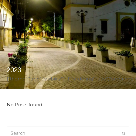
2023
{“theme”:”tree”,”visibility”:”-1″,”ordering”:”title”,”ord
No Posts found.
Search
Submi