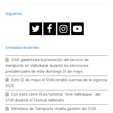
Síguenos
T
F
I
Y
w
a
n
o
Entradas recientes
i
c
s
u
SIVA garantizará la prestación del servicio de
t
e
t
t
transporte en Valledupar durante las elecciones
presidenciales de este domingo 31 de mayo
t
b
a
u
Este 22 de mayo el SIVA rendirá cuentas de la vigencia
2025
e
o
g
b
Con éxito cerró Ruta turística ´Vive Valledupar´ del
SIVA durante el Festival Vallenato
r
o
r
e
Ministerio de Transporte resalta gestión del SIVA