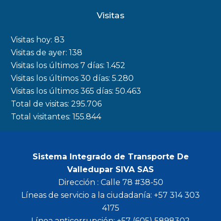
c
s
i
u
Visitas
e
t
t
t
b
a
t
u
Visitas hoy:
83
o
g
e
b
Visitas de ayer:
138
Visitas los últimos 7 días:
1.452
o
r
r
e
Visitas los últimos 30 días:
5.280
k
a
Visitas los últimos 365 días:
50.463
m
Total de visitas:
295.706
Total visitantes:
155.844
Sistema Integrado de Transporte De
Valledupar SIVA SAS
Dirección : Calle 78 #38-50
Líneas de servicio a la ciudadanía: +57 314 303
4175
Línea anticorrupción: +57 (605) 5898302