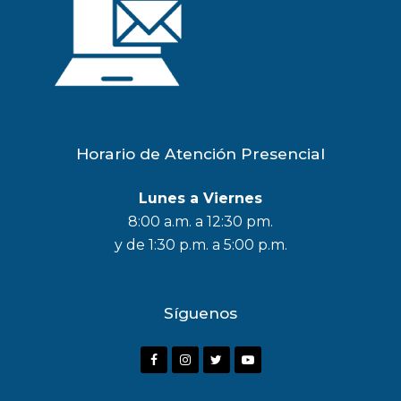
Horario de Atención Presencial
Lunes a Viernes
8:00 a.m. a 12:30 pm.
y de 1:30 p.m. a 5:00 p.m.
Síguenos
F
I
T
Y
a
n
w
o