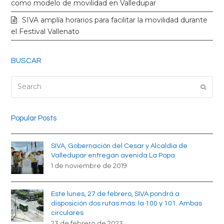
k
a
como modelo de movilidad en Valledupar
SIVA amplía horarios para facilitar la movilidad durante
m
el Festival Vallenato
BUSCAR
Search
Submi
Popular Posts
SIVA, Gobernación del Cesar y Alcaldía de
Valledupar entregan avenida La Popa
1 de noviembre de 2019
Este lunes, 27 de febrero, SIVA pondrá a
disposición dos rutas más: la 100 y 101. Ambas
circulares
23 de febrero de 2023